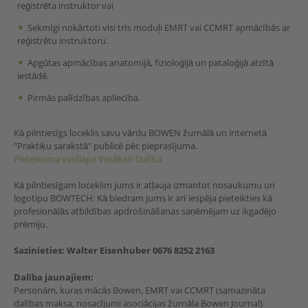
reģistrēta instruktor vai
Sekmīgi nokārtoti visi trīs moduļi EMRT vai CCMRT apmācībās ar
reģistrētu instruktoru.
Apgūtas apmācības anatomijā, fizioloģijā un pataloģijā atzītā
iestādē.
Pirmās palīdzības apliecība.
Kā pilntiesīgs loceklis savu vārdu BOWEN žurnālā un internetā
"Praktiķu sarakstā" publicē pēc pieprasījuma.
Pieteikuma veidlapa Vecākais Dalība
Kā pilntiesīgam loceklim jums ir atļauja izmantot nosaukumu un
logotipu BOWTECH: Kā biedram jums ir arī iespēja pieteikties kā
profesionālās atbildības apdrošināšanas saņēmējam uz ikgadējo
prēmiju.
Sazinieties: Walter Eisenhuber
0676 8252 2163
Dalība jaunajiem
:
Personām, kuras mācās Bowen, EMRT vai CCMRT (samazināta
dalības maksa, nosacījumi asociācijas žurnāla Bowen Journal).