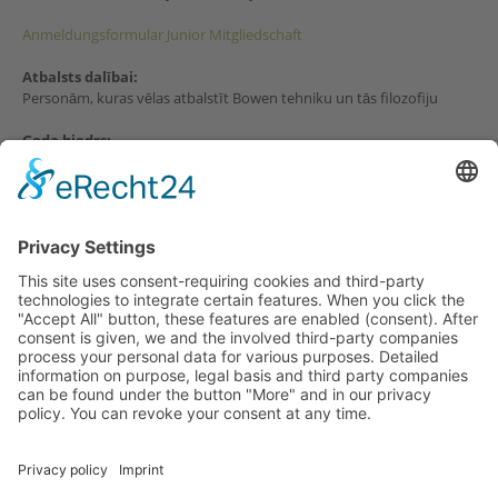
Anmeldungsformular Junior Mitgliedschaft
Atbalsts dalībai
:
Personām, kuras vēlas atbalstīt Bowen tehniku un tās filozofiju
Goda biedrs
:
Kā loceklis jūs esat daļa no pieaugošās, starptautiskās Bowen
sabiedrības un ne tikai saņemat jaunāko informāciju par norisēm
BOWTECH jomā, bet varat palīdzēt to arī veidot.
Copyright Bowen Academy Austrija
Home
Kontakts
Lapas karte